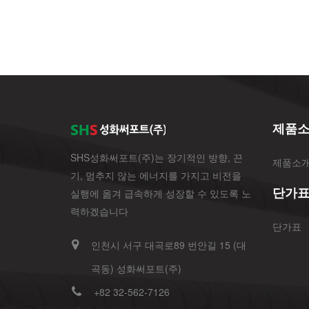
제품
SHS성화써포트(주)는 장기적인 방향, 끈
제품소
기, 멈추지 않는 에너지를 가지고 비전을
단가
실행에 옮겨 급속하게 성장할 수 있도록 노
력하겠습니다
단가표
인천시 서구 대곡로89 번안길 15 (대
곡동) 성화써포트(주)
+82 32-562-7126