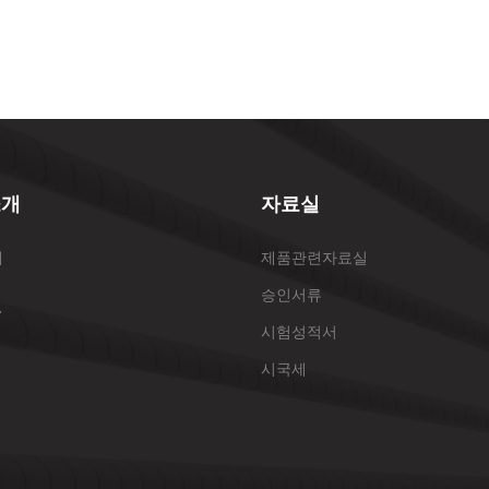
소개
자료실
개
제품관련자료실
승인서류
표
시험성적서
시국세