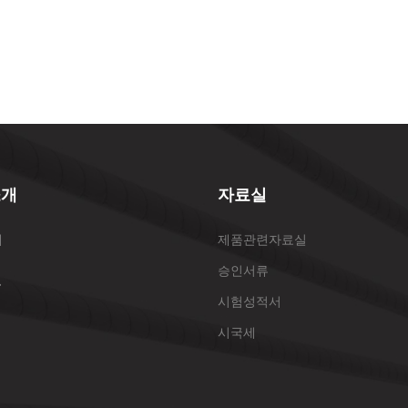
소개
자료실
개
제품관련자료실
승인서류
표
시험성적서
시국세