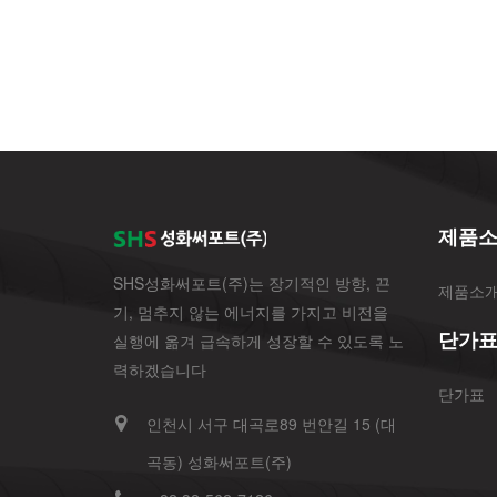
제품
SHS성화써포트(주)는 장기적인 방향, 끈
제품소
기, 멈추지 않는 에너지를 가지고 비전을
단가
실행에 옮겨 급속하게 성장할 수 있도록 노
력하겠습니다
단가표
인천시 서구 대곡로89 번안길 15 (대
곡동) 성화써포트(주)